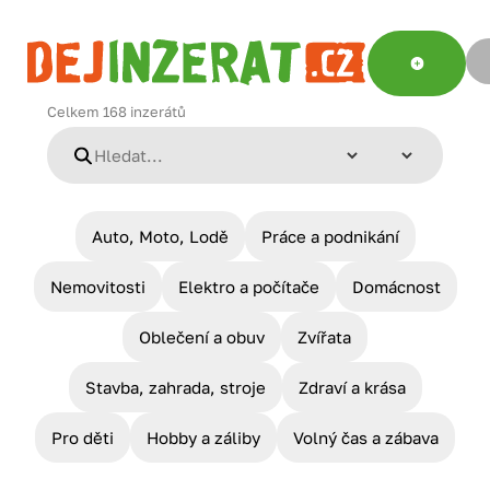
Celkem
168
inzerátů
Auto, Moto, Lodě
Práce a podnikání
Nemovitosti
Elektro a počítače
Domácnost
Oblečení a obuv
Zvířata
Stavba, zahrada, stroje
Zdraví a krása
Pro děti
Hobby a záliby
Volný čas a zábava