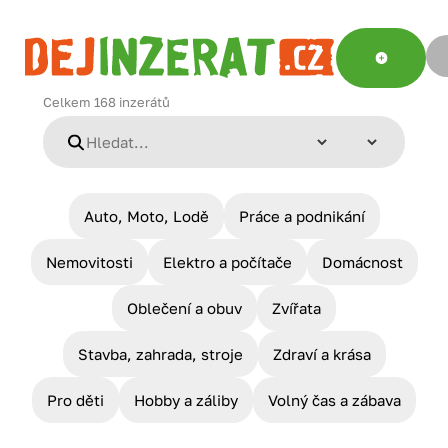
Celkem
168
inzerátů
Auto, Moto, Lodě
Práce a podnikání
Nemovitosti
Elektro a počítače
Domácnost
Oblečení a obuv
Zvířata
Stavba, zahrada, stroje
Zdraví a krása
Pro děti
Hobby a záliby
Volný čas a zábava