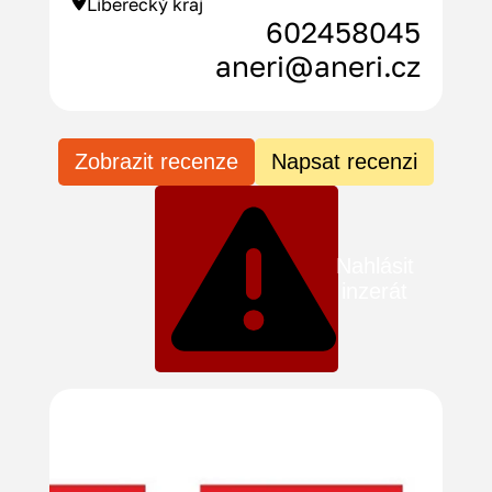
Liberecký kraj
602458045
aneri@aneri.cz
Zobrazit recenze
Napsat recenzi
Nahlásit
inzerát