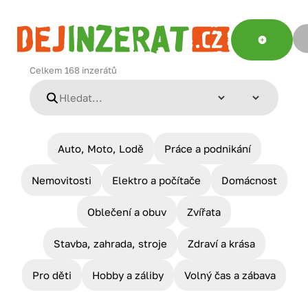
Celkem
168
inzerátů
Auto, Moto, Lodě
Práce a podnikání
Nemovitosti
Elektro a počítače
Domácnost
Oblečení a obuv
Zvířata
Stavba, zahrada, stroje
Zdraví a krása
Pro děti
Hobby a záliby
Volný čas a zábava