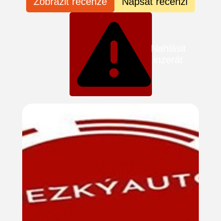
Zobrazit recenze
Napsat recenzi
Nahlásit
inzerát