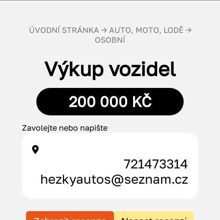
ÚVODNÍ STRÁNKA
→
AUTO, MOTO, LODĚ
→
OSOBNÍ
Výkup vozidel
200 000 KČ
Zavolejte nebo napište
721473314
hezkyautos@seznam.cz