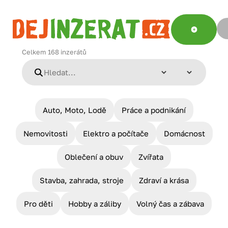
Celkem
168
inzerátů
Auto, Moto, Lodě
Práce a podnikání
Nemovitosti
Elektro a počítače
Domácnost
Oblečení a obuv
Zvířata
Stavba, zahrada, stroje
Zdraví a krása
Pro děti
Hobby a záliby
Volný čas a zábava