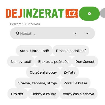
Celkem
168
inzerátů
Auto, Moto, Lodě
Práce a podnikání
Nemovitosti
Elektro a počítače
Domácnost
Oblečení a obuv
Zvířata
Stavba, zahrada, stroje
Zdraví a krása
Pro děti
Hobby a záliby
Volný čas a zábava