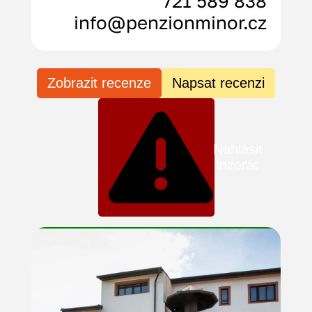
721 589 838
info@penzionminor.cz
Zobrazit recenze
Napsat recenzi
Nahlásit
inzerát