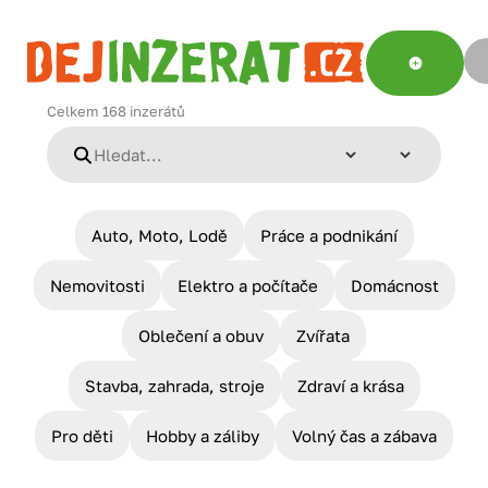
Celkem
168
inzerátů
Auto, Moto, Lodě
Práce a podnikání
Nemovitosti
Elektro a počítače
Domácnost
Oblečení a obuv
Zvířata
Stavba, zahrada, stroje
Zdraví a krása
Pro děti
Hobby a záliby
Volný čas a zábava