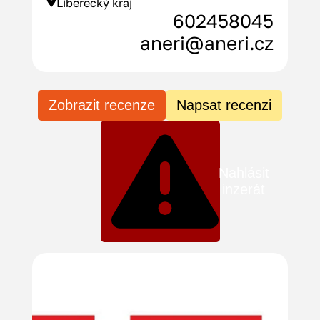
Liberecký kraj
602458045
aneri@aneri.cz
Zobrazit recenze
Napsat recenzi
Nahlásit
inzerát