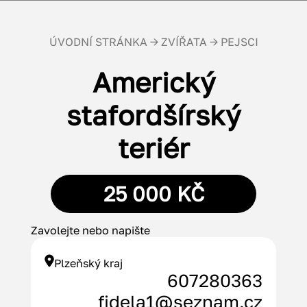
ÚVODNÍ STRÁNKA
→
ZVÍŘATA
→ PEJSCI
Americký
stafordšírský
teriér
25 000 KČ
Zavolejte nebo napište
Plzeňský kraj
607280363
fidela1@seznam.cz