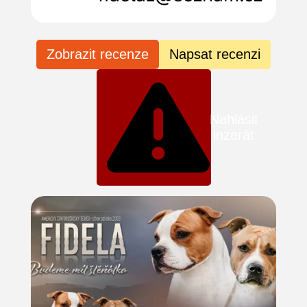
Zobrazit recenze
Napsat recenzi
Nahlásit
inzerát