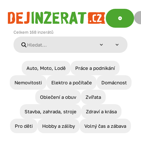
Celkem
168
inzerátů
Auto, Moto, Lodě
Práce a podnikání
Nemovitosti
Elektro a počítače
Domácnost
Oblečení a obuv
Zvířata
Stavba, zahrada, stroje
Zdraví a krása
Pro děti
Hobby a záliby
Volný čas a zábava