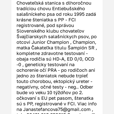
Chovateľská stanica s dlhoročnou 
tradíciou chovu Entlebušského 
salašníckeho psa od roku 1995 zadá 
krásne šteniatka s PP - FCI 
registrované, pod správou 
Slovenského klubu chovateľov 
Švajčiarskych salašníckych psov, po 
otcovi Junior Champion , Champion, 
matka Čakateľka titulu Šampión SR , 
kompletne zdravotne testovaní - 
obaja rodičia sú HD-A, ED 0/0, OCD 
-0 , geneticky testovaní na 
ochorenie očí PRA - po rodičoch ani 
jedno zo šteniatok nebude trpieť 
touto chorobou, ektopický ureter - 
negatívny, očné testy - neg.. Odber 
bude vo veku 10 týždňov po 2. 
očkovaní s EU pet pasom, štenatka 
sú s PP, registrované v FCI. Viac info 
na 
Janastefancova75@gmail.com
 , 