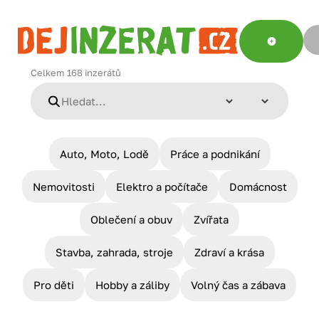
Celkem
168
inzerátů
Auto, Moto, Lodě
Práce a podnikání
Nemovitosti
Elektro a počítače
Domácnost
Oblečení a obuv
Zvířata
Stavba, zahrada, stroje
Zdraví a krása
Pro děti
Hobby a záliby
Volný čas a zábava