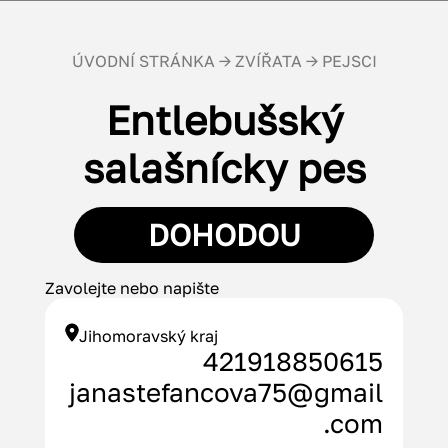
ÚVODNÍ STRÁNKA
→
ZVÍŘATA
→ PEJSCI
Entlebušský
salašnícky pes
DOHODOU
Zavolejte nebo napište
Jihomoravský kraj
421918850615
janastefancova75@gmail
.com