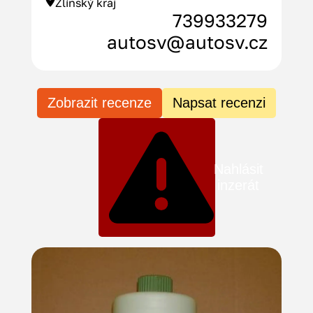
Zlínský kraj
739933279
autosv@autosv.cz
Zobrazit recenze
Napsat recenzi
Nahlásit
inzerát