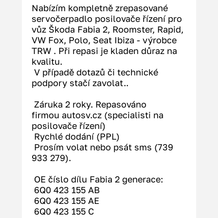
Nabízím kompletně zrepasované 
servočerpadlo posilovače řízení pro 
vůz Škoda Fabia 2, Roomster, Rapid, 
VW Fox, Polo, Seat Ibiza - výrobce 
TRW . Při repasi je kladen důraz na 
kvalitu.
 V případě dotazů či technické 
podpory stačí zavolat..
 Záruka 2 roky. Repasováno 
firmou 
autosv.cz
 (specialisti na 
posilovače řízení)
 Rychlé dodání (PPL)
 Prosím volat nebo psát sms (739 
933 279).
 OE číslo dílu Fabia 2 generace:
 6Q0 423 155 AB
 6Q0 423 155 AE
 6Q0 423 155 C