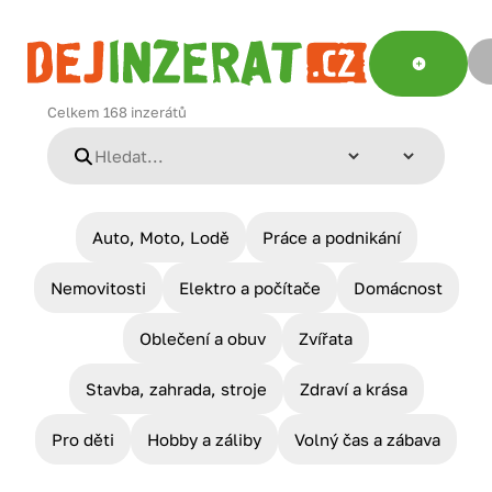
Celkem
168
inzerátů
Auto, Moto, Lodě
Práce a podnikání
Nemovitosti
Elektro a počítače
Domácnost
Oblečení a obuv
Zvířata
Stavba, zahrada, stroje
Zdraví a krása
Pro děti
Hobby a záliby
Volný čas a zábava