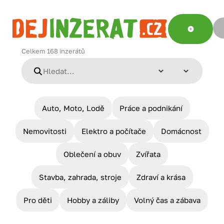
Celkem
168
inzerátů
Auto, Moto, Lodě
Práce a podnikání
Nemovitosti
Elektro a počítače
Domácnost
Oblečení a obuv
Zvířata
Stavba, zahrada, stroje
Zdraví a krása
Pro děti
Hobby a záliby
Volný čas a zábava