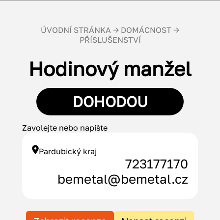
ÚVODNÍ STRÁNKA
→
DOMÁCNOST
→
PŘÍSLUŠENSTVÍ
Hodinový manžel
DOHODOU
Zavolejte nebo napište
Pardubický kraj
723177170
bemetal@bemetal.cz