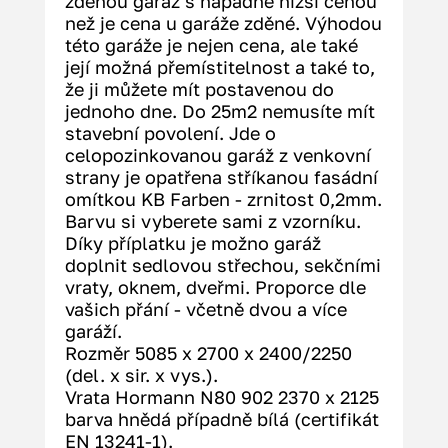
zděnou garáž s nápadně nižší cenou 
než je cena u garáže zděné. Výhodou 
této garáže je nejen cena, ale také 
její možná přemístitelnost a také to, 
že ji můžete mít postavenou do 
jednoho dne. Do 25m2 nemusíte mít 
stavební povolení. Jde o 
celopozinkovanou garáž z venkovní 
strany je opatřena stříkanou fasádní 
omítkou KB Farben - zrnitost 0,2mm. 
Barvu si vyberete sami z vzorníku. 
Díky příplatku je možno garáž 
doplnit sedlovou střechou, sekčními 
vraty, oknem, dveřmi. Proporce dle 
vašich přání - včetně dvou a více 
garáží.
Rozměr 5085 x 2700 x 2400/2250 
(del. x sir. x vys.).
Vrata Hormann N80 902 2370 x 2125 
barva hnědá případně bílá (certifikát 
EN 13241-1).