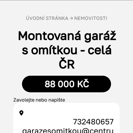
ÚVODNÍ STRÁNKA
→
NEMOVITOSTI
Montovaná garáž
s omítkou - celá
ČR
88 000 KČ
Zavolejte nebo napište
732480657
garazesomitkou@centru